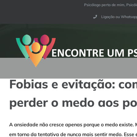
Ir
Psicólogo perto de mim, Psicól
para
Ligação ou Whatsapp
o
conteúdo
Fobias e evitação: c
perder o medo aos p
A ansiedade não cresce apenas porque o medo existe. M
em torno da tentativa de nunca mais sentir medo. Ess